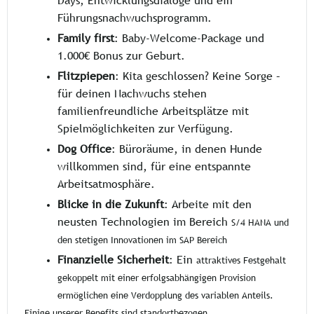
Days, Entwicklungsdialoge und ein
Führungsnachwuchsprogramm.
Family first
: Baby-Welcome-Package und
1.000€ Bonus zur Geburt.
Flitzpiepen
: Kita geschlossen? Keine Sorge –
für deinen Nachwuchs stehen
familienfreundliche Arbeitsplätze mit
Spielmöglichkeiten zur Verfügung.
Dog Office
: Büroräume, in denen Hunde
willkommen sind, für eine entspannte
Arbeitsatmosphäre.
Blicke in die Zukunft
: Arbeite mit den
neusten Technologien im Bereich
S/4 HANA
und
den stetigen Innovationen im
SAP
Bereich
Finanzielle Sicherheit
: Ein
attraktives Festgehalt
gekoppelt mit einer erfolgsabhängigen
Provision
ermöglichen eine
Verdopplung des variablen Anteils
.
Einige unserer Benefits sind standortbezogen.