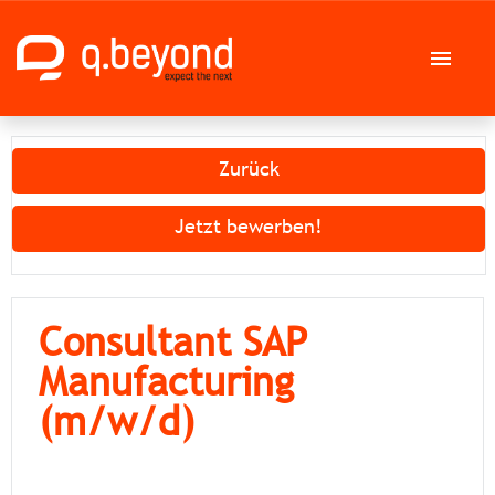
Deutsch
Englisch
Zurück
Stellenangebote
Jetzt bewerben!
Karriere bei der q.beyond AG
Consultant SAP
Manufacturing
(m/w/d)